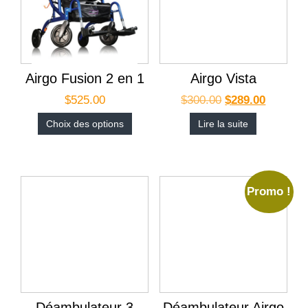
Airgo Fusion 2 en 1
Airgo Vista
$
525.00
$
300.00
$
289.00
Choix des options
Lire la suite
Promo !
Déambulateur 3
Déambulateur Airgo