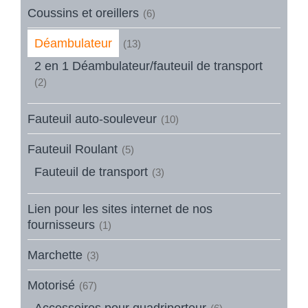
Coussins et oreillers
(6)
Déambulateur
(13)
2 en 1 Déambulateur/fauteuil de transport
(2)
Fauteuil auto-souleveur
(10)
Fauteuil Roulant
(5)
Fauteuil de transport
(3)
Lien pour les sites internet de nos
fournisseurs
(1)
Marchette
(3)
Motorisé
(67)
Accessoires pour quadriporteur