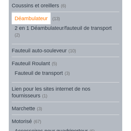
Coussins et oreillers
(6)
Déambulateur
(13)
2 en 1 Déambulateur/fauteuil de transport
(2)
Fauteuil auto-souleveur
(10)
Fauteuil Roulant
(5)
Fauteuil de transport
(3)
Lien pour les sites internet de nos
fournisseurs
(1)
Marchette
(3)
Motorisé
(67)
Accessoires pour quadriporteur