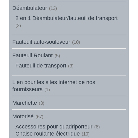
Déambulateur
(13)
2 en 1 Déambulateur/fauteuil de transport
(2)
Fauteuil auto-souleveur
(10)
Fauteuil Roulant
(5)
Fauteuil de transport
(3)
Lien pour les sites internet de nos
fournisseurs
(1)
Marchette
(3)
Motorisé
(67)
Accessoires pour quadriporteur
(6)
Chaise roulante électrique
(10)