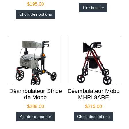
$
195.00
Lire la suite
Choix des options
Déambulateur Stride
Déambulateur Mobb
de Mobb
MHRL8ARE
$
289.00
$
215.00
Ajouter au panier
Choix des options