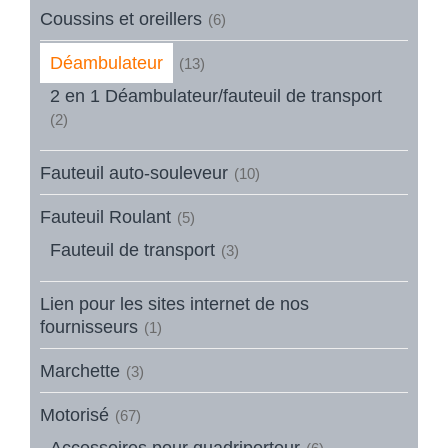
Coussins et oreillers
(6)
Déambulateur
(13)
2 en 1 Déambulateur/fauteuil de transport
(2)
Fauteuil auto-souleveur
(10)
Fauteuil Roulant
(5)
Fauteuil de transport
(3)
Lien pour les sites internet de nos
fournisseurs
(1)
Marchette
(3)
Motorisé
(67)
Accessoires pour quadriporteur