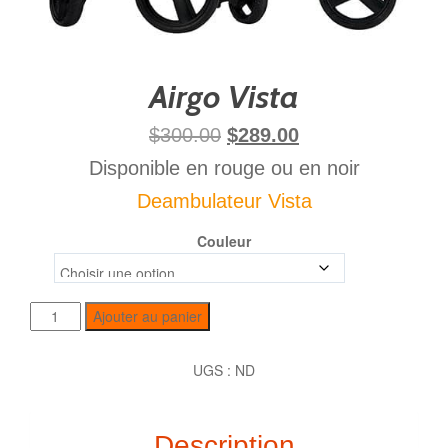
Airgo Vista
$
300.00
$
289.00
Disponible en rouge ou en noir
Deambulateur Vista
Couleur
Ajouter au panier
UGS :
ND
Description