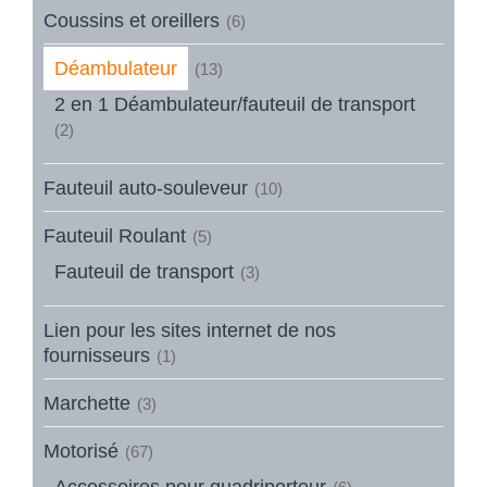
Coussins et oreillers
(6)
Déambulateur
(13)
2 en 1 Déambulateur/fauteuil de transport
(2)
Fauteuil auto-souleveur
(10)
Fauteuil Roulant
(5)
Fauteuil de transport
(3)
Lien pour les sites internet de nos
fournisseurs
(1)
Marchette
(3)
Motorisé
(67)
Accessoires pour quadriporteur