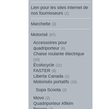
Lien pour les sites internet de
nos fournisseurs
(1)
Marchette
(3)
Motorisé
(67)
Accessoires pour
quadriporteur
(6)
Chaise roulante électrique
(10)
Écolocycle
(11)
FASTER
(6)
Liberta Canada
(1)
Motorisés portatifs
(16)
Supa Scoota
(2)
Movo
(2)
Quadriporteur Afikim
Breeze