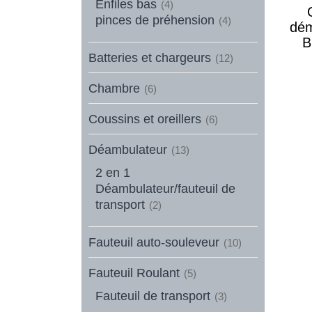
Enfiles bas
(4)
pinces de préhension
(4)
dém
B
Batteries et chargeurs
(12)
Chambre
(6)
Coussins et oreillers
(6)
Déambulateur
(13)
2 en 1
Déambulateur/fauteuil de
transport
(2)
Fauteuil auto-souleveur
(10)
Fauteuil Roulant
(5)
Fauteuil de transport
(3)