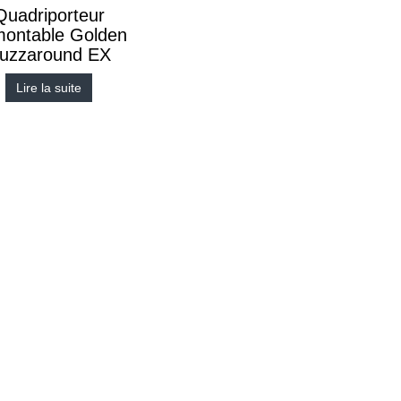
Quadriporteur
ontable Golden
uzzaround EX
Lire la suite