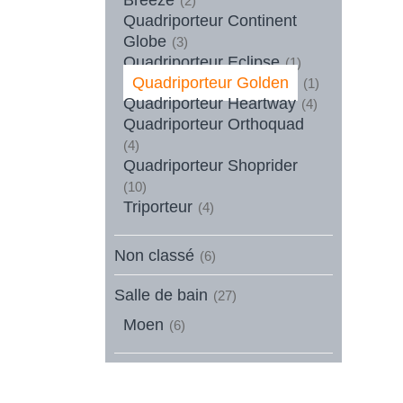
(2)
Quadriporteur Continent
Globe
(3)
Quadriporteur Eclipse
(1)
Quadriporteur Golden
(1)
Quadriporteur Heartway
(4)
Quadriporteur Orthoquad
(4)
Quadriporteur Shoprider
(10)
Triporteur
(4)
Non classé
(6)
Salle de bain
(27)
Moen
(6)