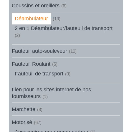
Coussins et oreillers
(6)
Déambulateur
(13)
2 en 1 Déambulateur/fauteuil de transport
(2)
Fauteuil auto-souleveur
(10)
Fauteuil Roulant
(5)
Fauteuil de transport
(3)
Lien pour les sites internet de nos
fournisseurs
(1)
Marchette
(3)
Motorisé
(67)
Accessoires pour quadriporteur