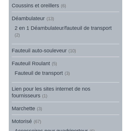
Coussins et oreillers
(6)
Déambulateur
(13)
2 en 1 Déambulateur/fauteuil de transport
(2)
Fauteuil auto-souleveur
(10)
Fauteuil Roulant
(5)
Fauteuil de transport
(3)
Lien pour les sites internet de nos
fournisseurs
(1)
Marchette
(3)
Motorisé
(67)
Accessoires pour quadriporteur