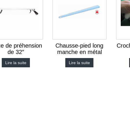
ce de préhension
Chausse-pied long
Croc
de 32″
manche en métal
Lire la suite
Lire la suite