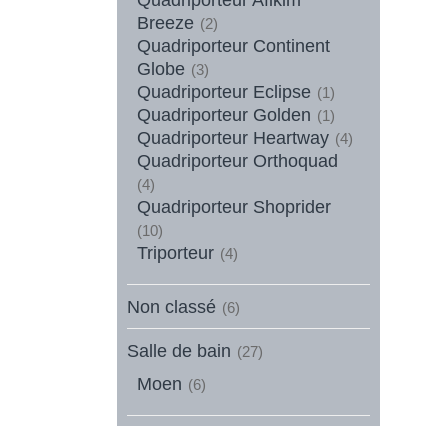
Breeze
(2)
Quadriporteur Continent
Globe
(3)
Quadriporteur Eclipse
(1)
Quadriporteur Golden
(1)
Quadriporteur Heartway
(4)
Quadriporteur Orthoquad
(4)
Quadriporteur Shoprider
(10)
Triporteur
(4)
Non classé
(6)
Salle de bain
(27)
Moen
(6)