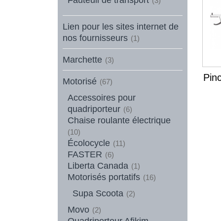
(3)
Lien pour les sites internet de
nos fournisseurs
(1)
Marchette
(3)
Pin
Motorisé
(67)
Accessoires pour
quadriporteur
(6)
Chaise roulante électrique
(10)
Écolocycle
(11)
FASTER
(6)
Liberta Canada
(1)
Motorisés portatifs
(16)
Supa Scoota
(2)
Movo
(2)
Quadriporteur Afikim