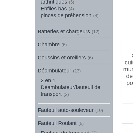
arthritiques
(6)
Enfiles bas
(4)
pinces de préhension
(4)
Batteries et chargeurs
(12)
Chambre
(6)
Coussins et oreillers
(6)
cui
mun
Déambulateur
(13)
de
2 en 1
po
Déambulateur/fauteuil de
transport
(2)
Fauteuil auto-souleveur
(10)
Fauteuil Roulant
(5)
Fauteuil de transport