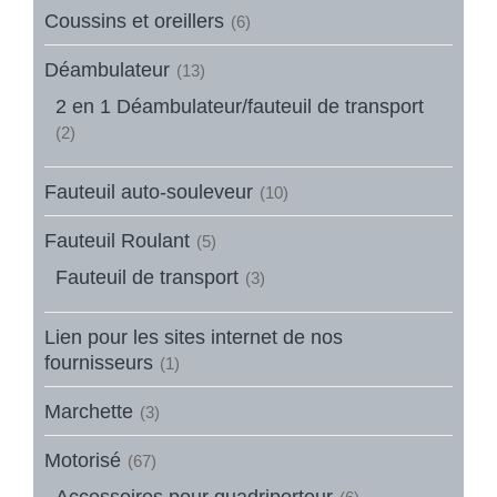
Coussins et oreillers
(6)
Déambulateur
(13)
2 en 1 Déambulateur/fauteuil de transport
(2)
Fauteuil auto-souleveur
(10)
Fauteuil Roulant
(5)
Fauteuil de transport
(3)
Lien pour les sites internet de nos
fournisseurs
(1)
Marchette
(3)
Motorisé
(67)
Accessoires pour quadriporteur