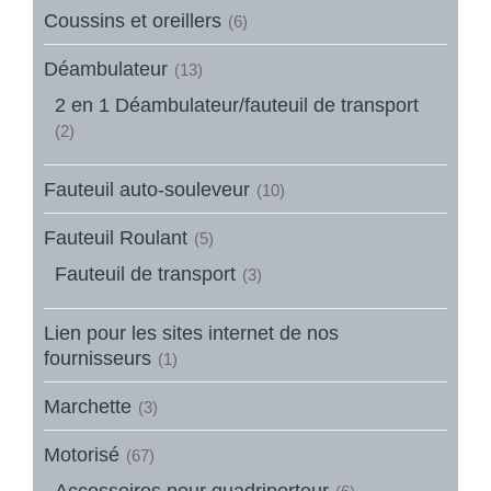
Coussins et oreillers
(6)
Déambulateur
(13)
2 en 1 Déambulateur/fauteuil de transport
(2)
Fauteuil auto-souleveur
(10)
Fauteuil Roulant
(5)
Fauteuil de transport
(3)
Lien pour les sites internet de nos
fournisseurs
(1)
Marchette
(3)
Motorisé
(67)
Accessoires pour quadriporteur