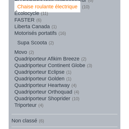
(6)
Chaise roulante électrique
(10)
Écolocycle
(11)
FASTER
(6)
Liberta Canada
(1)
Motorisés portatifs
(16)
Supa Scoota
(2)
Movo
(2)
Quadriporteur Afikim Breeze
(2)
Quadriporteur Continent Globe
(3)
Quadriporteur Eclipse
(1)
Quadriporteur Golden
(1)
Quadriporteur Heartway
(4)
Quadriporteur Orthoquad
(4)
Quadriporteur Shoprider
(10)
Triporteur
(4)
Non classé
(6)