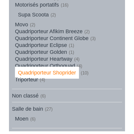
Motorisés portatifs
(16)
Supa Scoota
(2)
Movo
(2)
Quadriporteur Afikim Breeze
(2)
Quadriporteur Continent Globe
(3)
Quadriporteur Eclipse
(1)
Quadriporteur Golden
(1)
Quadriporteur Heartway
(4)
Quadriporteur Orthoquad
(4)
Quadriporteur Shoprider
(10)
Triporteur
(4)
Non classé
(6)
Salle de bain
(27)
Moen
(6)