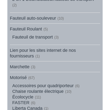
(2)
Fauteuil auto-souleveur
(10)
Fauteuil Roulant
(5)
Fauteuil de transport
(3)
Lien pour les sites internet de nos
fournisseurs
(1)
Marchette
(3)
Motorisé
(67)
Accessoires pour quadriporteur
(6)
Chaise roulante électrique
(10)
Écolocycle
(11)
FASTER
(6)
Liberta Canada
(1)