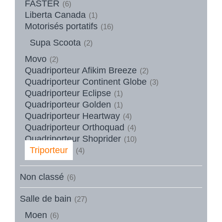
FASTER
(6)
Liberta Canada
(1)
Motorisés portatifs
(16)
Supa Scoota
(2)
Movo
(2)
Quadriporteur Afikim Breeze
(2)
Quadriporteur Continent Globe
(3)
Quadriporteur Eclipse
(1)
Quadriporteur Golden
(1)
Quadriporteur Heartway
(4)
Quadriporteur Orthoquad
(4)
Quadriporteur Shoprider
(10)
Triporteur
(4)
Non classé
(6)
Salle de bain
(27)
Moen
(6)