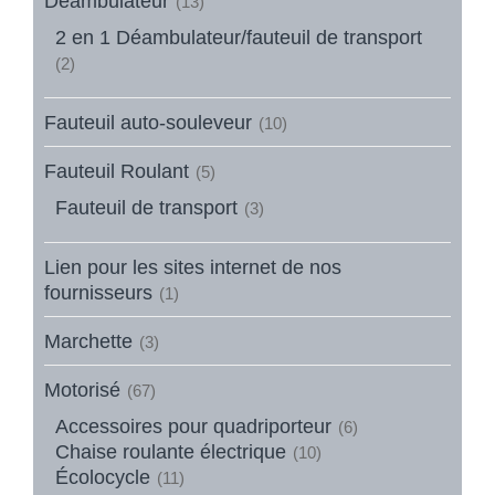
Déambulateur
(13)
2 en 1 Déambulateur/fauteuil de transport
(2)
Fauteuil auto-souleveur
(10)
Fauteuil Roulant
(5)
Fauteuil de transport
(3)
Lien pour les sites internet de nos
fournisseurs
(1)
Marchette
(3)
Motorisé
(67)
Accessoires pour quadriporteur
(6)
Chaise roulante électrique
(10)
Écolocycle
(11)