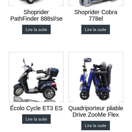
Shoprider
Shoprider Cobra
PathFinder 888sl/se
778el
Lire la suite
Lire la suite
Écolo Cycle ET3 ES
Quadriporteur pliable
Drive ZooMe Flex
Lire la suite
Lire la suite