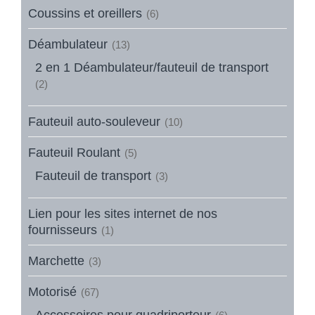
Coussins et oreillers
(6)
Déambulateur
(13)
2 en 1 Déambulateur/fauteuil de transport
(2)
Fauteuil auto-souleveur
(10)
Fauteuil Roulant
(5)
Fauteuil de transport
(3)
Lien pour les sites internet de nos
fournisseurs
(1)
Marchette
(3)
Motorisé
(67)
Accessoires pour quadriporteur