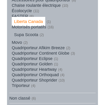
(6)
Chaise roulante électrique
(10)
Écolocycle
(11)
FASTER
(6)
Liberta Canada
(1)
Motorisés portatifs
(16)
Supa Scoota
(2)
Movo
(2)
Quadriporteur Afikim Breeze
(2)
Quadriporteur Continent Globe
(3)
Quadriporteur Eclipse
(1)
Quadriporteur Golden
(1)
Quadriporteur Heartway
(4)
Quadriporteur Orthoquad
(4)
Quadriporteur Shoprider
(10)
Triporteur
(4)
Non classé
(6)