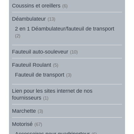
Coussins et oreillers
(6)
Déambulateur
(13)
2 en 1 Déambulateur/fauteuil de transport
(2)
Fauteuil auto-souleveur
(10)
Fauteuil Roulant
(5)
Fauteuil de transport
(3)
Lien pour les sites internet de nos
fournisseurs
(1)
Marchette
(3)
Motorisé
(67)
Accessoires pour quadriporteur