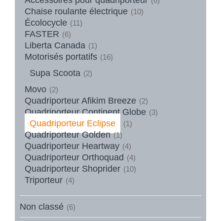
(6)
Chaise roulante électrique
(10)
Écolocycle
(11)
FASTER
(6)
Liberta Canada
(1)
Motorisés portatifs
(16)
Supa Scoota
(2)
Movo
(2)
Quadriporteur Afikim Breeze
(2)
Quadriporteur Continent Globe
(3)
Quadriporteur Eclipse
(1)
Quadriporteur Golden
(1)
Quadriporteur Heartway
(4)
Quadriporteur Orthoquad
(4)
Quadriporteur Shoprider
(10)
Triporteur
(4)
Non classé
(6)