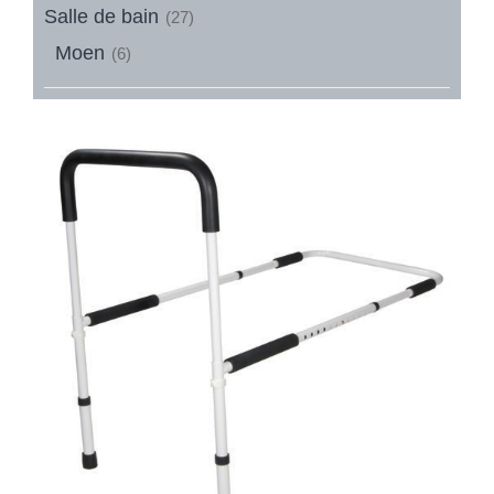
Salle de bain
(27)
Moen
(6)