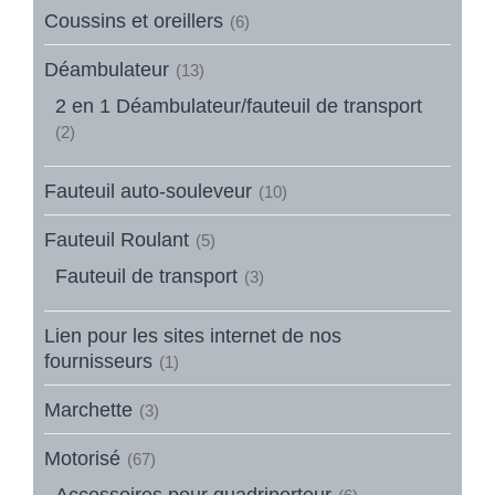
Coussins et oreillers
(6)
Déambulateur
(13)
2 en 1 Déambulateur/fauteuil de transport
(2)
Fauteuil auto-souleveur
(10)
Fauteuil Roulant
(5)
Fauteuil de transport
(3)
Lien pour les sites internet de nos
fournisseurs
(1)
Marchette
(3)
Motorisé
(67)
Accessoires pour quadriporteur