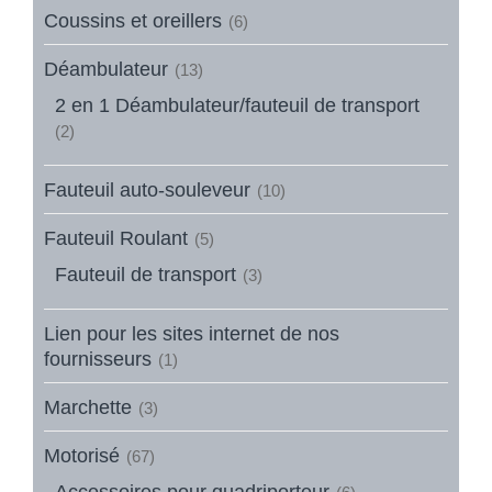
Coussins et oreillers
(6)
Déambulateur
(13)
2 en 1 Déambulateur/fauteuil de transport
(2)
Fauteuil auto-souleveur
(10)
Fauteuil Roulant
(5)
Fauteuil de transport
(3)
Lien pour les sites internet de nos
fournisseurs
(1)
Marchette
(3)
Motorisé
(67)
Accessoires pour quadriporteur