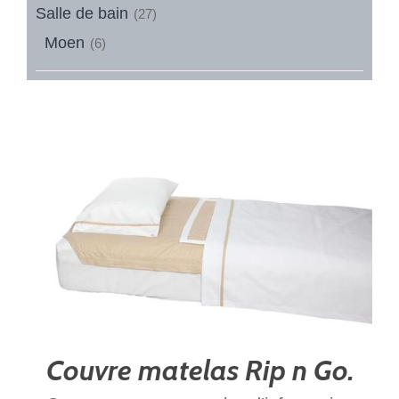
Salle de bain
(27)
Moen
(6)
Couvre matelas Rip n Go.