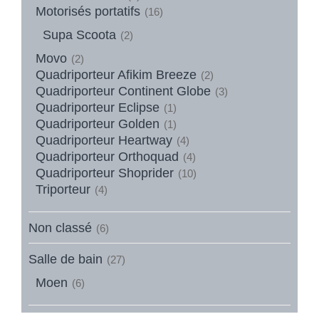
Motorisés portatifs
(16)
Supa Scoota
(2)
Movo
(2)
Quadriporteur Afikim Breeze
(2)
Quadriporteur Continent Globe
(3)
Quadriporteur Eclipse
(1)
Quadriporteur Golden
(1)
Quadriporteur Heartway
(4)
Quadriporteur Orthoquad
(4)
Quadriporteur Shoprider
(10)
Triporteur
(4)
Non classé
(6)
Salle de bain
(27)
Moen
(6)