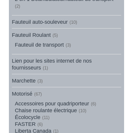
(2)
Fauteuil auto-souleveur
(10)
Fauteuil Roulant
(5)
Fauteuil de transport
(3)
Lien pour les sites internet de nos
fournisseurs
(1)
Marchette
(3)
Motorisé
(67)
Accessoires pour quadriporteur
(6)
Chaise roulante électrique
(10)
Écolocycle
(11)
FASTER
(6)
Liberta Canada
(1)