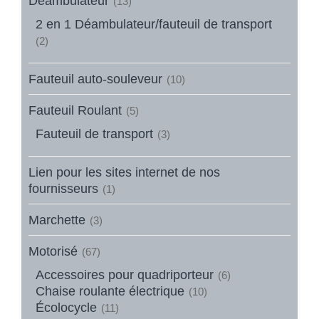
Déambulateur
(13)
2 en 1 Déambulateur/fauteuil de transport
(2)
Fauteuil auto-souleveur
(10)
Fauteuil Roulant
(5)
Fauteuil de transport
(3)
Lien pour les sites internet de nos
fournisseurs
(1)
Marchette
(3)
Motorisé
(67)
Accessoires pour quadriporteur
(6)
Chaise roulante électrique
(10)
Écolocycle
(11)