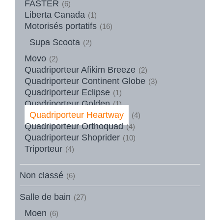
FASTER
(6)
Liberta Canada
(1)
Motorisés portatifs
(16)
Supa Scoota
(2)
Movo
(2)
Quadriporteur Afikim Breeze
(2)
Quadriporteur Continent Globe
(3)
Quadriporteur Eclipse
(1)
Quadriporteur Golden
(1)
Quadriporteur Heartway
(4)
Quadriporteur Orthoquad
(4)
Quadriporteur Shoprider
(10)
Triporteur
(4)
Non classé
(6)
Salle de bain
(27)
Moen
(6)