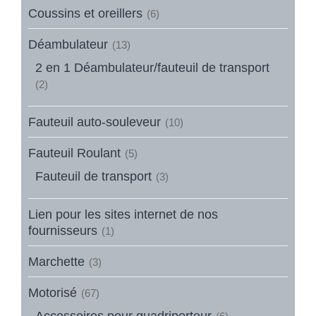
Coussins et oreillers
(6)
Déambulateur
(13)
2 en 1 Déambulateur/fauteuil de transport
(2)
Fauteuil auto-souleveur
(10)
Fauteuil Roulant
(5)
Fauteuil de transport
(3)
Lien pour les sites internet de nos
fournisseurs
(1)
Marchette
(3)
Motorisé
(67)
Accessoires pour quadriporteur