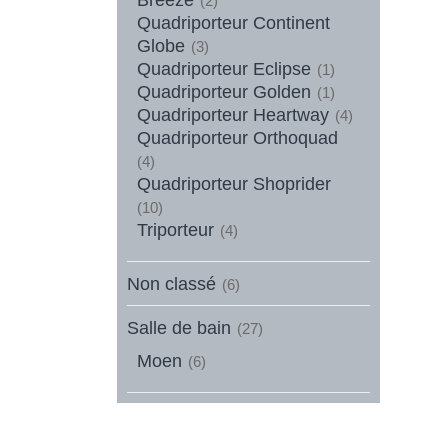
(2)
Quadriporteur Continent
Globe
(3)
Quadriporteur Eclipse
(1)
Quadriporteur Golden
(1)
Quadriporteur Heartway
(4)
Quadriporteur Orthoquad
(4)
Quadriporteur Shoprider
(10)
Triporteur
(4)
Non classé
(6)
Salle de bain
(27)
Moen
(6)