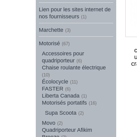
Lien pour les sites internet de
nos fournisseurs
(1)
Marchette
(3)
Motorisé
(67)
Accessoires pour
quadriporteur
(6)
c
Chaise roulante électrique
(10)
Écolocycle
(11)
FASTER
(6)
Liberta Canada
(1)
Motorisés portatifs
(16)
Supa Scoota
(2)
Movo
(2)
Quadriporteur Afikim
Breeze