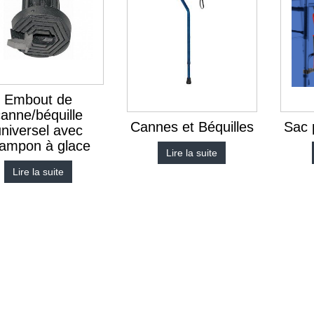
Embout de
canne/béquille
Cannes et Béquilles
Sac 
universel avec
rampon à glace
Lire la suite
Lire la suite