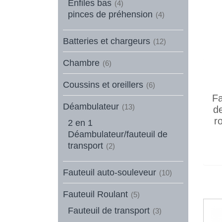
Enfiles bas
(4)
pinces de préhension
(4)
Batteries et chargeurs
(12)
Chambre
(6)
Coussins et oreillers
(6)
Fa
Déambulateur
(13)
de
r
2 en 1
Déambulateur/fauteuil de
transport
(2)
Fauteuil auto-souleveur
(10)
Fauteuil Roulant
(5)
Fauteuil de transport
(3)