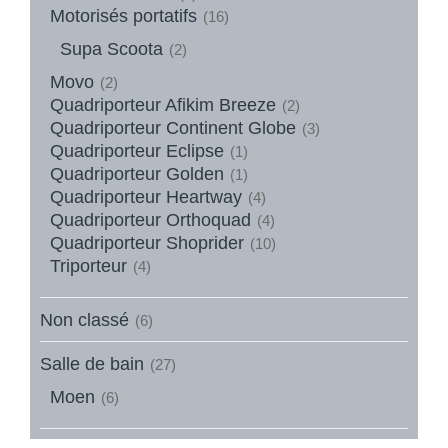
Motorisés portatifs
(16)
Supa Scoota
(2)
Movo
(2)
Quadriporteur Afikim Breeze
(2)
Quadriporteur Continent Globe
(3)
Quadriporteur Eclipse
(1)
Quadriporteur Golden
(1)
Quadriporteur Heartway
(4)
Quadriporteur Orthoquad
(4)
Quadriporteur Shoprider
(10)
Triporteur
(4)
Non classé
(6)
Salle de bain
(27)
Moen
(6)