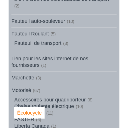
(2)
Fauteuil auto-souleveur
(10)
Fauteuil Roulant
(5)
Fauteuil de transport
(3)
Lien pour les sites internet de nos
fournisseurs
(1)
Marchette
(3)
Motorisé
(67)
Accessoires pour quadriporteur
(6)
Chaise roulante électrique
(10)
Écolocycle
(11)
FASTER
(6)
Liberta Canada
(1)