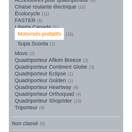
(6)
Chaise roulante électrique
(10)
Écolocycle
(11)
FASTER
(6)
Liberta Canada
(1)
Motorisés portatifs
(16)
Supa Scoota
(2)
Movo
(2)
Quadriporteur Afikim Breeze
(2)
Quadriporteur Continent Globe
(3)
Quadriporteur Eclipse
(1)
Quadriporteur Golden
(1)
Quadriporteur Heartway
(4)
Quadriporteur Orthoquad
(4)
Quadriporteur Shoprider
(10)
Triporteur
(4)
Non classé
(6)