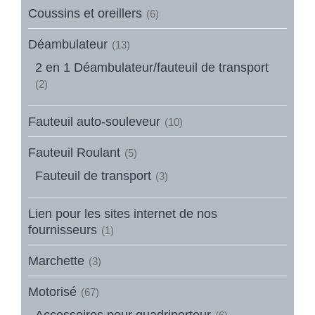
Coussins et oreillers
(6)
Déambulateur
(13)
2 en 1 Déambulateur/fauteuil de transport
(2)
Fauteuil auto-souleveur
(10)
Fauteuil Roulant
(5)
Fauteuil de transport
(3)
Lien pour les sites internet de nos
fournisseurs
(1)
Marchette
(3)
Motorisé
(67)
Accessoires pour quadriporteur