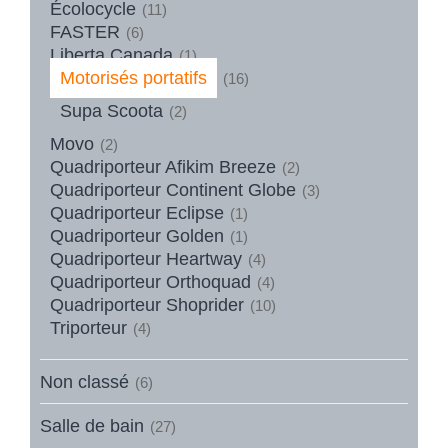
Écolocycle
(11)
FASTER
(6)
Liberta Canada
(1)
Motorisés portatifs
(16)
Supa Scoota
(2)
Movo
(2)
Quadriporteur Afikim Breeze
(2)
Quadriporteur Continent Globe
(3)
Quadriporteur Eclipse
(1)
Quadriporteur Golden
(1)
Quadriporteur Heartway
(4)
Quadriporteur Orthoquad
(4)
Quadriporteur Shoprider
(10)
Triporteur
(4)
Non classé
(6)
Salle de bain
(27)