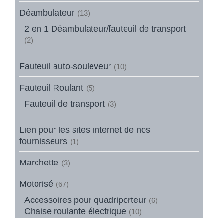
Déambulateur
(13)
2 en 1 Déambulateur/fauteuil de transport
(2)
Fauteuil auto-souleveur
(10)
Fauteuil Roulant
(5)
Fauteuil de transport
(3)
Lien pour les sites internet de nos
fournisseurs
(1)
Marchette
(3)
Motorisé
(67)
Accessoires pour quadriporteur
(6)
Chaise roulante électrique
(10)