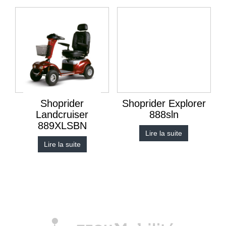
Shoprider
Shoprider Explorer
Landcruiser
888sln
889XLSBN
Lire la suite
Lire la suite