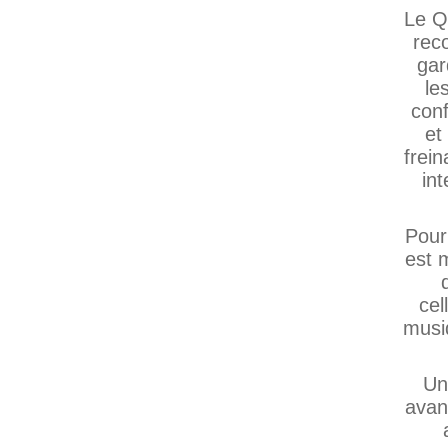
Le Q
rec
gar
le
con
et
frei
int
Pour
est 
cel
musi
Un 
avan