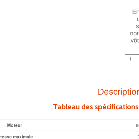
En
s
nom
vô
Descriptio
Tableau des spécifications
Moteur
8
itesse maximale