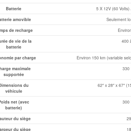
Batterie
5 X 12V (60 Volts)
atterie amovible
Seulement lo
mps de recharge
Enviro
rée de vie de la
400 
batterie
onomie par charge
Environ 150 km (variable selon
harge maximale
330 
supportée
Dimensions du
62″ x 28″ x 67″ (
véhicule
Poids net (avec
300 
batterie)
auteur du siège
29
argeur du siège
18