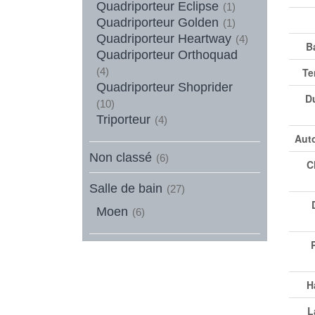
Quadriporteur Eclipse
(1)
Quadriporteur Golden
(1)
Quadriporteur Heartway
(4)
B
Quadriporteur Orthoquad
(4)
Te
Quadriporteur Shoprider
Du
(10)
Triporteur
(4)
Aut
Non classé
(6)
C
Salle de bain
(27)
Moen
(6)
H
L