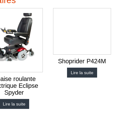
aires
Shoprider P424M
Lire la suite
aise roulante
ctrique Eclipse
Spyder
Lire la suite