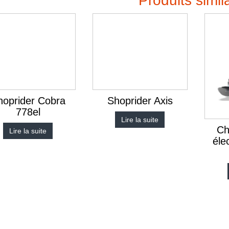
Produits simil
hoprider Cobra
Shoprider Axis
778el
Lire la suite
Ch
Lire la suite
éle