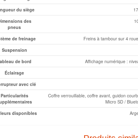
ngueur du siège
17
imensions des
10
pneus
tème de freinage
Freins à tambour sur 4 roue
Suspension
ableau de bord
Affichage numérique : nivea
Éclairage
errupteur avec clé
Particularités
Coffre verrouillable, coffre avant, guidon cou
upplémentaires
Micro SD / Bluet
leurs disponibles
Arg