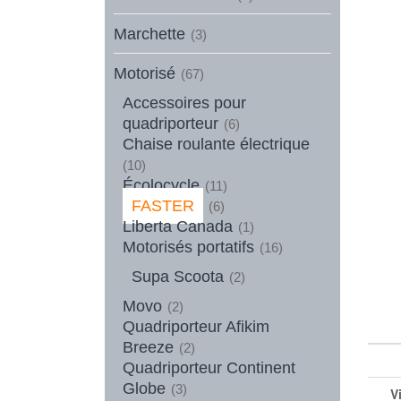
Marchette
(3)
Motorisé
(67)
Accessoires pour
quadriporteur
(6)
Chaise roulante électrique
(10)
Écolocycle
(11)
FASTER
(6)
Liberta Canada
(1)
Motorisés portatifs
(16)
Supa Scoota
(2)
Movo
(2)
Quadriporteur Afikim
Breeze
(2)
Quadriporteur Continent
Globe
(3)
V