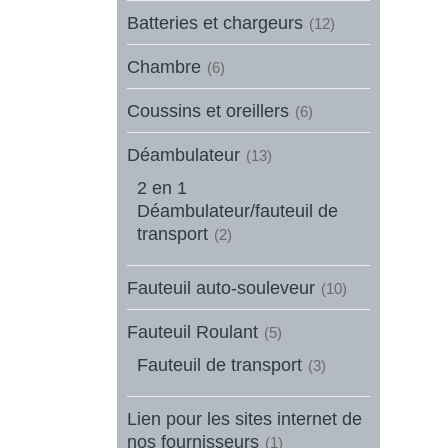
Batteries et chargeurs
(12)
Chambre
(6)
Coussins et oreillers
(6)
Déambulateur
(13)
2 en 1
Déambulateur/fauteuil de
transport
(2)
Fauteuil auto-souleveur
(10)
Fauteuil Roulant
(5)
Fauteuil de transport
(3)
Lien pour les sites internet de
nos fournisseurs
(1)