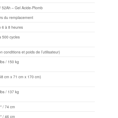
 / 52Ah – Gel Acide‑Plomb
rs du remplacement
n 6 à 8 heures
à 500 cycles
 conditions et poids de l’utilisateur)
lbs / 150 kg
158 cm x 71 cm x 170 cm)
lbs / 137 kg
″ / 74 cm
″ / 46 cm