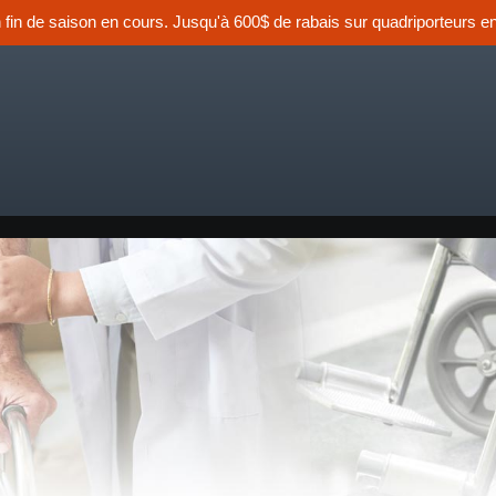
n fin de saison en cours. Jusqu'à 600$ de rabais sur quadriporteurs en