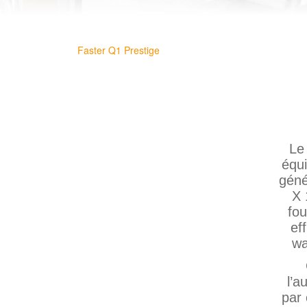
Le
équi
géné
X 
fou
ef
wa
l’a
par 