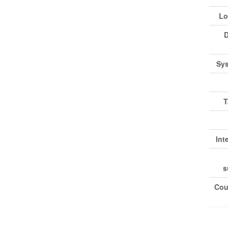
Lo
D
Sys
T
Int
s
Cou