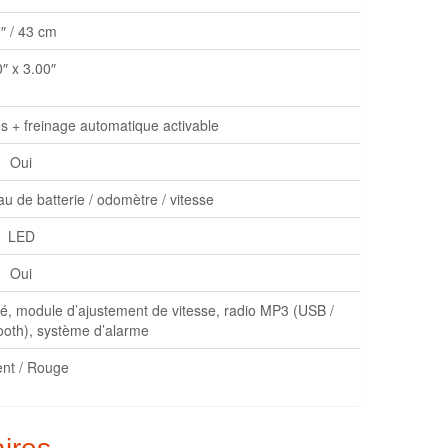
″ / 43 cm
″ x 3.00″
s + freinage automatique activable
Oui
u de batterie / odomètre / vitesse
LED
Oui
rbé, module d’ajustement de vitesse, radio MP3 (USB /
ooth), système d’alarme
ent / Rouge