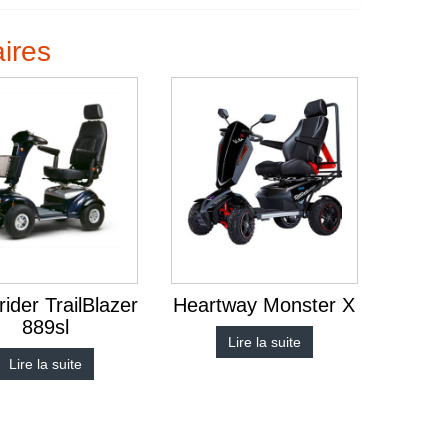
aires
ider TrailBlazer
Heartway Monster X
889sl
Lire la suite
Lire la suite