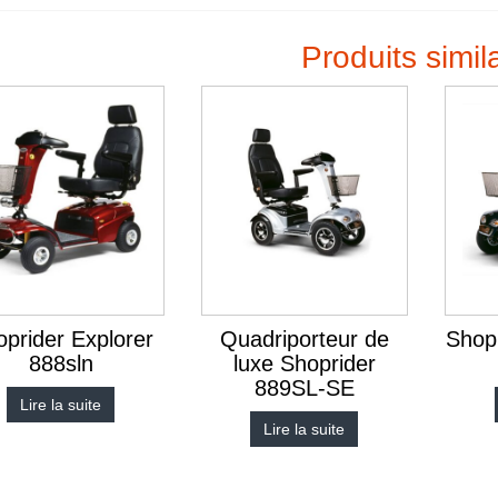
Produits simil
prider Explorer
Quadriporteur de
Shopr
888sln
luxe Shoprider
889SL-SE
Lire la suite
Lire la suite