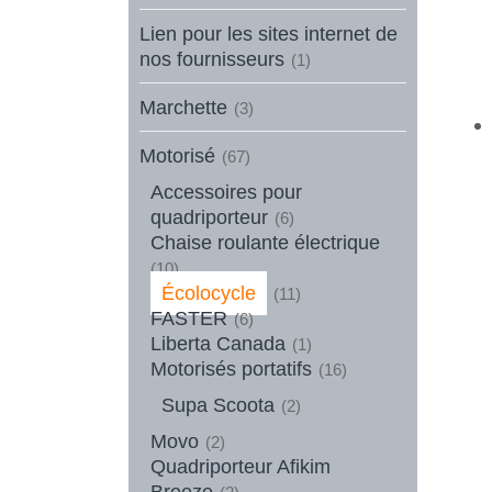
Lien pour les sites internet de
nos fournisseurs
(1)
Marchette
(3)
Motorisé
(67)
Accessoires pour
quadriporteur
(6)
Chaise roulante électrique
(10)
Écolocycle
(11)
FASTER
(6)
Liberta Canada
(1)
Motorisés portatifs
(16)
Supa Scoota
(2)
Movo
(2)
Quadriporteur Afikim
Breeze