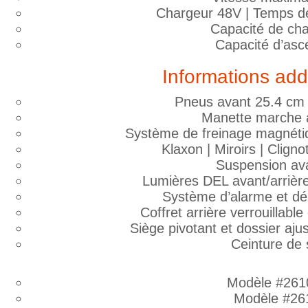
Chargeur 48V | Temps d
Capacité de ch
Capacité d’asc
Informations add
Pneus avant 25.4 cm 
Manette marche a
Système de freinage magnétiq
Klaxon | Miroirs | Clign
Suspension ava
Lumières DEL avant/arrièr
Système d’alarme et dé
Coffret arrière verrouillable
Siège pivotant et dossier aju
Ceinture de 
Modèle #261
Modèle #26