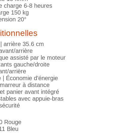
e charge 6-8 heures
arge 150 kg
ension 20°
itionnelles
| arrière 35.6 cm
vant/arrière
ue assisté par le moteur
otants gauche/droite
nt/arrière
e | Économie d’énergie
marreur à distance
 et panier avant intégré
stables avec appuie-bras
sécurité
0 Rouge
11 Bleu