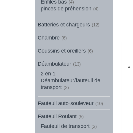
Enfiles bas
(4)
pinces de préhension
(4)
Batteries et chargeurs
(12)
Chambre
(6)
Coussins et oreillers
(6)
Déambulateur
(13)
2 en 1
Déambulateur/fauteuil de
transport
(2)
Fauteuil auto-souleveur
(10)
Fauteuil Roulant
(5)
Fauteuil de transport
(3)