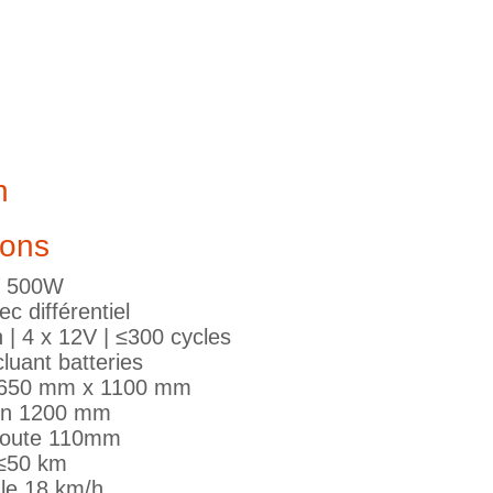
n
ions
V 500W
ec différentiel
 | 4 x 12V | ≤300 cycles
cluant batteries
 650 mm x 1100 mm
ion 1200 mm
route 110mm
≤50 km
le 18 km/h