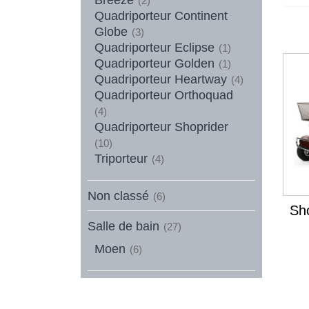
(2)
Quadriporteur Continent
Globe
(3)
Quadriporteur Eclipse
(1)
Quadriporteur Golden
(1)
Quadriporteur Heartway
(4)
Quadriporteur Orthoquad
(4)
Quadriporteur Shoprider
(10)
Triporteur
(4)
Non classé
(6)
Sho
Salle de bain
(27)
Moen
(6)