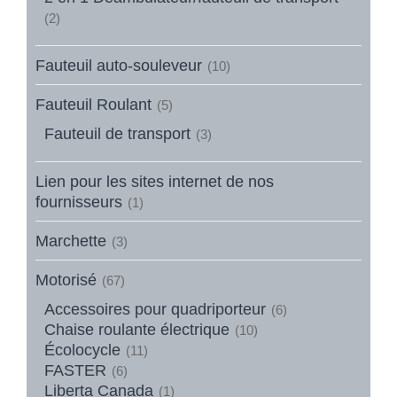
(2)
Fauteuil auto-souleveur
(10)
Fauteuil Roulant
(5)
Fauteuil de transport
(3)
Lien pour les sites internet de nos
fournisseurs
(1)
Marchette
(3)
Motorisé
(67)
Accessoires pour quadriporteur
(6)
Chaise roulante électrique
(10)
Écolocycle
(11)
FASTER
(6)
Liberta Canada
(1)