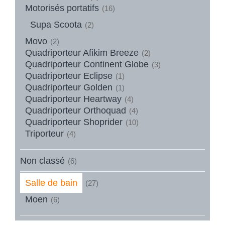
Motorisés portatifs
(16)
Supa Scoota
(2)
Movo
(2)
Quadriporteur Afikim Breeze
(2)
Quadriporteur Continent Globe
(3)
Quadriporteur Eclipse
(1)
Quadriporteur Golden
(1)
Quadriporteur Heartway
(4)
Quadriporteur Orthoquad
(4)
Quadriporteur Shoprider
(10)
Triporteur
(4)
Non classé
(6)
Salle de bain
(27)
Moen
(6)