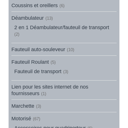
Coussins et oreillers
(6)
Déambulateur
(13)
2 en 1 Déambulateur/fauteuil de transport
(2)
Fauteuil auto-souleveur
(10)
Fauteuil Roulant
(5)
Fauteuil de transport
(3)
Lien pour les sites internet de nos
fournisseurs
(1)
Marchette
(3)
Motorisé
(67)
Accessoires pour quadriporteur