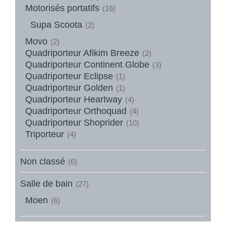
Motorisés portatifs
(16)
Supa Scoota
(2)
Movo
(2)
Quadriporteur Afikim Breeze
(2)
Quadriporteur Continent Globe
(3)
Quadriporteur Eclipse
(1)
Quadriporteur Golden
(1)
Quadriporteur Heartway
(4)
Quadriporteur Orthoquad
(4)
Quadriporteur Shoprider
(10)
Triporteur
(4)
Non classé
(6)
Salle de bain
(27)
Moen
(6)