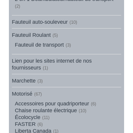
(2)
Fauteuil auto-souleveur
(10)
Fauteuil Roulant
(5)
Fauteuil de transport
(3)
Lien pour les sites internet de nos
fournisseurs
(1)
Marchette
(3)
Motorisé
(67)
Accessoires pour quadriporteur
(6)
Chaise roulante électrique
(10)
Écolocycle
(11)
FASTER
(6)
Liberta Canada
(1)