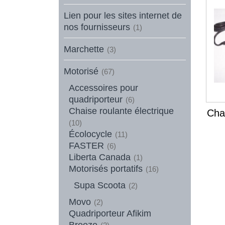
Lien pour les sites internet de
nos fournisseurs
(1)
Marchette
(3)
Motorisé
(67)
Accessoires pour
quadriporteur
(6)
Chaise roulante électrique
Cha
(10)
Écolocycle
(11)
FASTER
(6)
Liberta Canada
(1)
Motorisés portatifs
(16)
Supa Scoota
(2)
Movo
(2)
Quadriporteur Afikim
Breeze