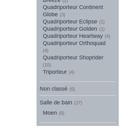
(2)
Quadriporteur Continent
Globe
(3)
Quadriporteur Eclipse
(1)
Quadriporteur Golden
(1)
Quadriporteur Heartway
(4)
Quadriporteur Orthoquad
(4)
Quadriporteur Shoprider
(10)
Triporteur
(4)
Non classé
(6)
Salle de bain
(27)
Moen
(6)