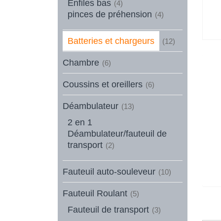
Enfiles bas
(4)
pinces de préhension
(4)
Batteries et chargeurs
(12)
Chambre
(6)
Coussins et oreillers
(6)
Déambulateur
(13)
2 en 1
Déambulateur/fauteuil de
transport
(2)
Fauteuil auto-souleveur
(10)
Fauteuil Roulant
(5)
Fauteuil de transport
(3)