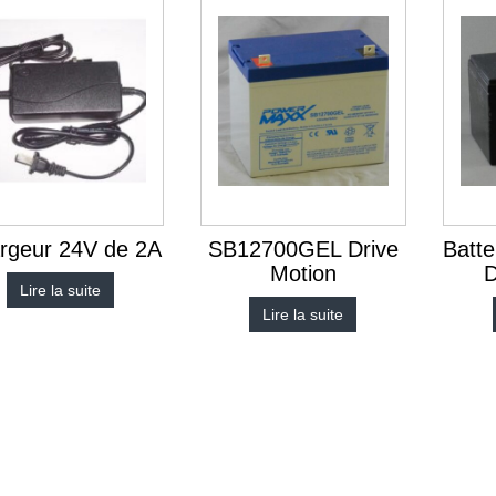
rgeur 24V de 2A
SB12700GEL Drive
Batt
Motion
D
Lire la suite
Lire la suite