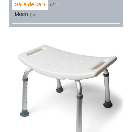
Salle de bain
(27)
Moen
(6)