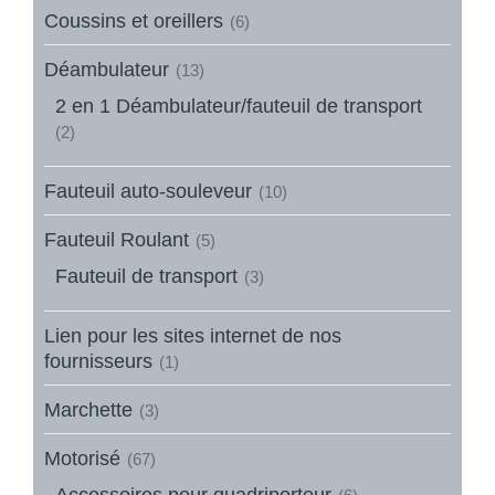
Coussins et oreillers
(6)
Déambulateur
(13)
2 en 1 Déambulateur/fauteuil de transport
(2)
Fauteuil auto-souleveur
(10)
Fauteuil Roulant
(5)
Fauteuil de transport
(3)
Lien pour les sites internet de nos
fournisseurs
(1)
Marchette
(3)
Motorisé
(67)
Accessoires pour quadriporteur