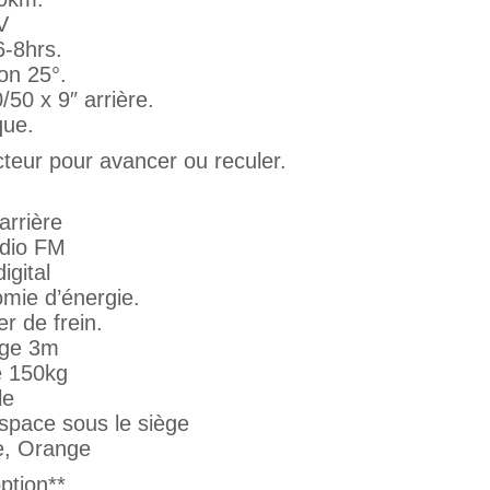
V
-8hrs.
on 25°.
50 x 9″ arrière.
que.
teur pour avancer ou reculer.
arrière
adio FM
igital
mie d’énergie.
er de frein.
age 3m
e 150kg
le
espace sous le siège
e, Orange
option**