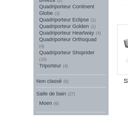
(2)
Quadriporteur Continent
Globe
(3)
Quadriporteur Eclipse
(1)
Quadriporteur Golden
(1)
Quadriporteur Heartway
(4)
Quadriporteur Orthoquad
(4)
Quadriporteur Shoprider
(10)
Triporteur
(4)
S
Non classé
(6)
Salle de bain
(27)
Moen
(6)