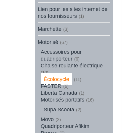
Lien pour les sites internet de
nos fournisseurs
(1)
Marchette
(3)
Motorisé
(67)
Accessoires pour
quadriporteur
(6)
Chaise roulante électrique
(10)
Écolocycle
(11)
FASTER
(6)
Liberta Canada
(1)
Motorisés portatifs
(16)
Supa Scoota
(2)
Movo
(2)
Quadriporteur Afikim
Breeze