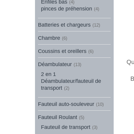
Enfiles bas
(4)
pinces de préhension
(4)
Batteries et chargeurs
(12)
Chambre
(6)
Coussins et oreillers
(6)
Qu
Déambulateur
(13)
2 en 1
B
Déambulateur/fauteuil de
transport
(2)
Fauteuil auto-souleveur
(10)
Fauteuil Roulant
(5)
Fauteuil de transport
(3)