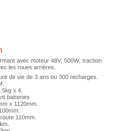
n
formant avec moteur 48V, 500W, traction
vec les roues arrières.
duré de vie de 3 ans ou 300 recharges.
M.
.5kg x 4.
nt batteries
0mm x 1120mm.
 1100mm.
route 110mm.
0km.
20km.