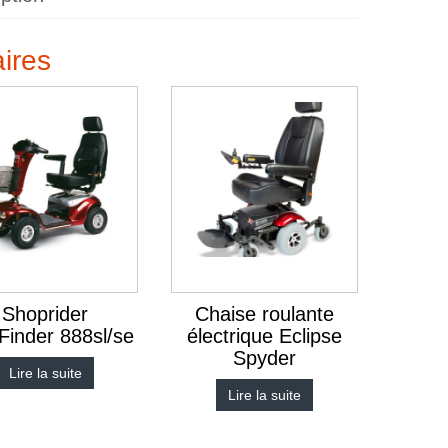
aires
Shoprider
Chaise roulante
Finder 888sl/se
électrique Eclipse
Spyder
Lire la suite
Lire la suite