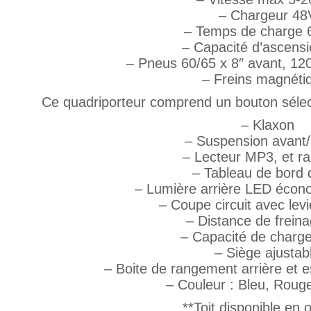
– Chargeur 48
– Temps de charge 6
– Capacité d’ascensi
– Pneus 60/65 x 8″ avant, 120/
– Freins magnéti
Ce quadriporteur comprend un bouton sélec
– Klaxon
– Suspension avant/
– Lecteur MP3, et r
– Tableau de bord d
– Lumière arrière LED écono
– Coupe circuit avec levi
– Distance de frein
– Capacité de charg
– Siège ajustab
– Boite de rangement arrière et 
– Couleur : Bleu, Roug
**Toit disponible en 