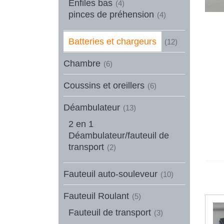
Enfiles bas
(4)
pinces de préhension
(4)
Batteries et chargeurs
(12)
Chambre
(6)
Coussins et oreillers
(6)
Déambulateur
(13)
2 en 1
Déambulateur/fauteuil de
transport
(2)
Fauteuil auto-souleveur
(10)
Fauteuil Roulant
(5)
Fauteuil de transport
(3)