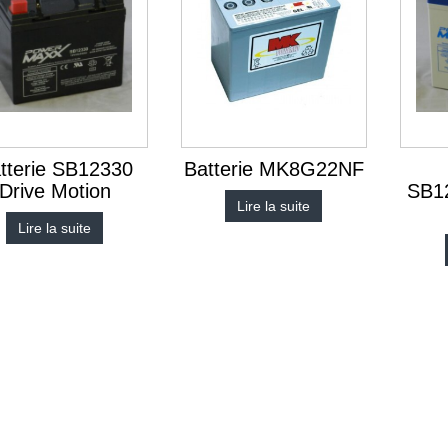
tterie SB12330
Batterie MK8G22NF
Drive Motion
SB1
Lire la suite
Lire la suite