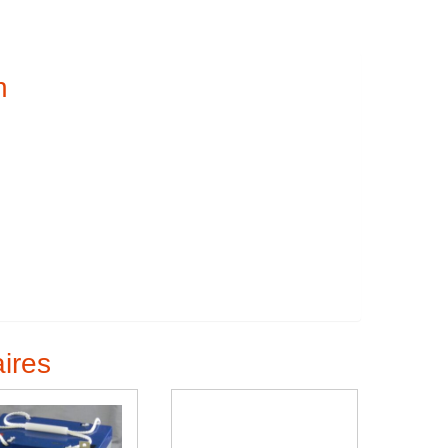
n
aires