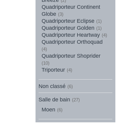
(2)
Quadriporteur Continent
Globe
(3)
Quadriporteur Eclipse
(1)
Quadriporteur Golden
(1)
Quadriporteur Heartway
(4)
Quadriporteur Orthoquad
(4)
Quadriporteur Shoprider
(10)
Triporteur
(4)
Non classé
(6)
Salle de bain
(27)
Moen
(6)