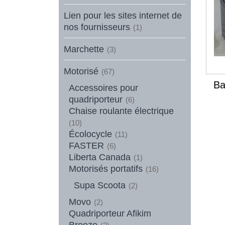
Lien pour les sites internet de
nos fournisseurs
(1)
Marchette
(3)
Motorisé
(67)
Ba
Accessoires pour
quadriporteur
(6)
Chaise roulante électrique
(10)
Écolocycle
(11)
FASTER
(6)
Liberta Canada
(1)
Motorisés portatifs
(16)
Supa Scoota
(2)
Movo
(2)
Quadriporteur Afikim
Breeze