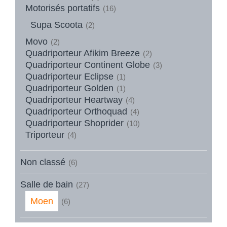
Motorisés portatifs
(16)
Supa Scoota
(2)
Movo
(2)
Quadriporteur Afikim Breeze
(2)
Quadriporteur Continent Globe
(3)
Quadriporteur Eclipse
(1)
Quadriporteur Golden
(1)
Quadriporteur Heartway
(4)
Quadriporteur Orthoquad
(4)
Quadriporteur Shoprider
(10)
Triporteur
(4)
Non classé
(6)
Salle de bain
(27)
Moen
(6)