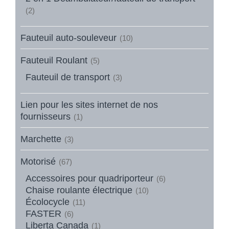
(2)
Fauteuil auto-souleveur
(10)
Fauteuil Roulant
(5)
Fauteuil de transport
(3)
Lien pour les sites internet de nos
fournisseurs
(1)
Marchette
(3)
Motorisé
(67)
Accessoires pour quadriporteur
(6)
Chaise roulante électrique
(10)
Écolocycle
(11)
FASTER
(6)
Liberta Canada
(1)